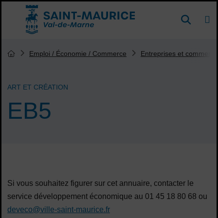
Menu de raccourcis
DE
Reche
Accueil ville de Saint-Maurice
Vous êtes ici :
Emploi / Économie / Commerce
Entreprises et commerça
Page d'accueil du site
ART ET CRÉATION
EB5
Sommaire
Si vous souhaitez figurer sur cet annuaire, contacter le
service développement économique au 01 45 18 80 68 ou
deveco@ville-saint-maurice.fr