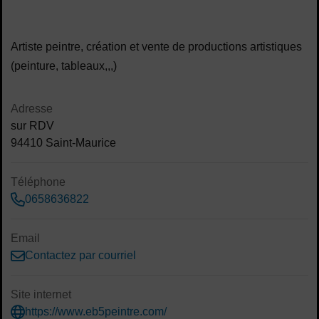
Contenu de la fiche d'annuaire
Artiste peintre, création et vente de productions artistiques
(peinture, tableaux,,,)
Adresse
sur RDV
94410 Saint-Maurice
Téléphone
0658636822
Email
Contactez par courriel
Site internet
https://www.eb5peintre.com/