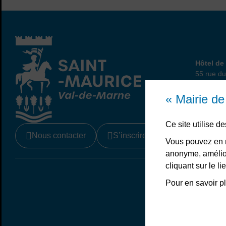
Hôtel
Hôtel de 
55 rue du
94410 Sa
01 45 
« Mairie d
Ce site utilise 
Nous contacter
S’inscrire à la newsletter
Vous pouvez en r
anonyme, amélior
cliquant sur le 
Liens bas de page
Mentions légale
Pour en savoir pl