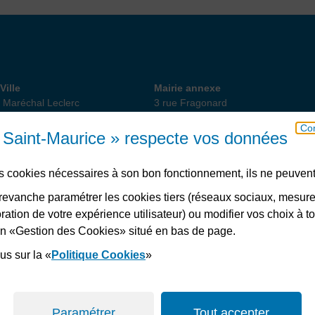
 de Ville
Annexe
Ville
Mairie annexe
 Maréchal Leclerc
3 rue Fragonard
int-Maurice
94410 Saint-Maurice
Con
18 82 10
01 49 76 47 55
ou 56
e Saint-Maurice » respecte vos données
des cookies nécessaires à son bon fonctionnement, ils ne peuvent
Télécharger l’application
evanche paramétrer les cookies tiers (réseaux sociaux, mesur
ation de votre expérience utilisateur) ou modifier vos choix à 
lien «Gestion des Cookies» situé en bas de page.
s
Plan du site
Accessibilité : non conforme
Politiques de confidentialité
Ges
us sur la «
Politique Cookies
»
Paramétrer
Tout accepter