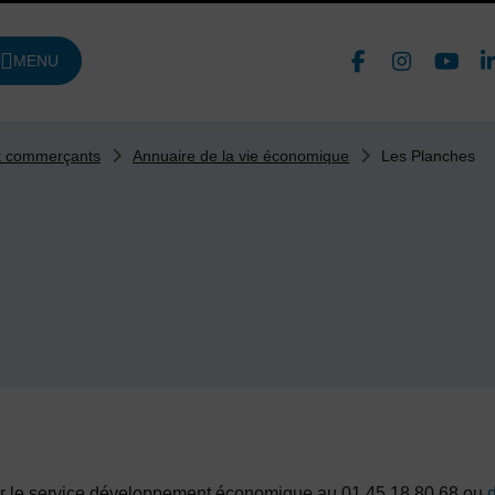
Face
In
MENU
DE NAVIGATION PRINCIPALE
Nous 
Les Planches
et commerçants
Annuaire de la vie économique
cter le service développement économique au 01 45 18 80 68 ou