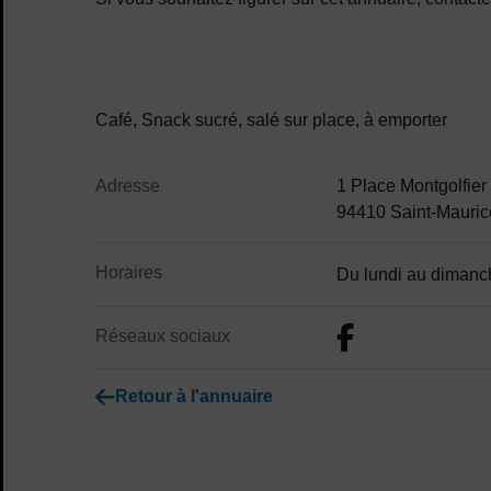
Contenu de la fiche d'annu
Café, Snack sucré, salé sur place, à emporter
Adresse
1 Place Montgolfier
94410 Saint-Mauric
Horaires
Du lundi au diman
Réseaux sociaux
Retour à l'annuaire