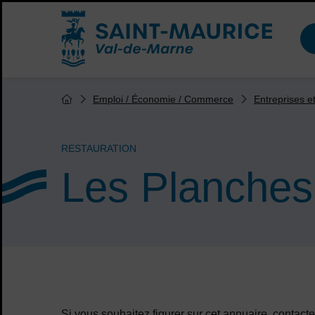
Menu de raccourcis
Accueil ville de Saint-Maurice
Vous êtes ici :
Emploi / Économie / Commerce
Entreprises 
Page d'accueil du site
RESTAURATION
Les Planches
Sommaire
Si vous souhaitez figurer sur cet annuaire, conta