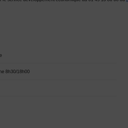
aire
e
che 8h30/18h00