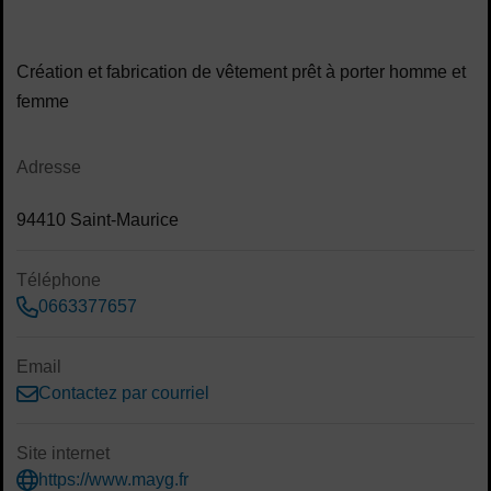
Contenu de la fiche d'annuaire
Création et fabrication de vêtement prêt à porter homme et
femme
Adresse
94410 Saint-Maurice
Téléphone
0663377657
Email
Contactez par courriel
Site internet
https://www.mayg.fr