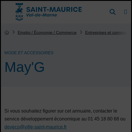
Menu de raccourcis
DE
Reche
Accueil ville de Saint-Maurice
Vous êtes ici :
Emploi / Économie / Commerce
Entreprises et commerça
Page d'accueil du site
MODE ET ACCESSOIRES
May'G
Sommaire
Si vous souhaitez figurer sur cet annuaire, contacter le
service développement économique au 01 45 18 80 68 ou
deveco@ville-saint-maurice.fr