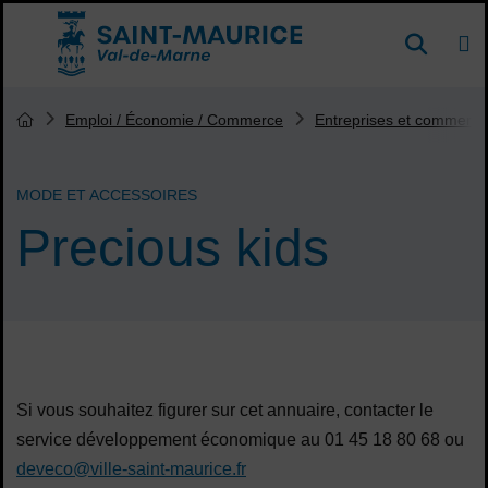
Menu de raccourcis
DE
Reche
Accueil ville de Saint-Maurice
Vous êtes ici :
Emploi / Économie / Commerce
Entreprises et commerça
Page d'accueil du site
MODE ET ACCESSOIRES
Precious kids
Sommaire
Si vous souhaitez figurer sur cet annuaire, contacter le
service développement économique au 01 45 18 80 68 ou
deveco@ville-saint-maurice.fr