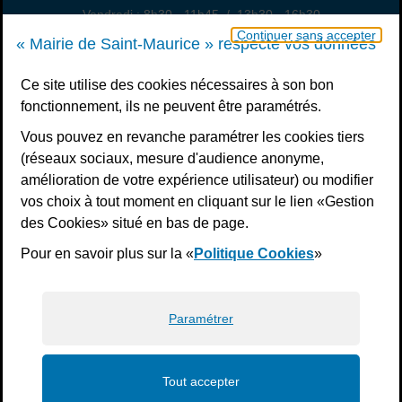
Vendredi : 8h30 - 11h45 / 13h30 - 16h30
Un samedi par mois : permanence état civil, sur rendez-vous
Continuer sans accepter
« Mairie de Saint-Maurice » respecte vos données
Nous contacter
Ce site utilise des cookies nécessaires à son bon
fonctionnement, ils ne peuvent être paramétrés.
S’inscrire à la newsletter
Vous pouvez en revanche paramétrer les cookies tiers
Télécharger l’application
(réseaux sociaux, mesure d'audience anonyme,
amélioration de votre expérience utilisateur) ou modifier
Nous suivre
vos choix à tout moment en cliquant sur le lien «Gestion
Facebook
Instagram
Youtube
LinkedIn
Calaméo
des Cookies» situé en bas de page.
Pour en savoir plus sur la «
Politique Cookies
»
Liens bas de page
Mentions légales
Plan du site
Accessibilité : non conforme
Politiques de confidentialité
Gestion des cookies
Paramétrer
Tout accepter