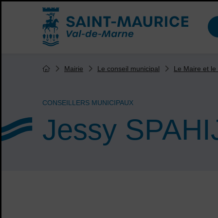
Menu de raccourcis
Accueil ville de Saint-Maurice
Vous êtes ici :
Mairie
Le conseil municipal
Le Maire et le
Page d'accueil du site
CONSEILLERS MUNICIPAUX
Jessy SPAHI
Sommaire