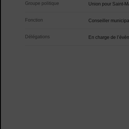
Contenu de la fiche d'annu
Groupe politique
Union pour Saint-M
Fonction
Conseiller municipa
Délégations
En charge de l’évè