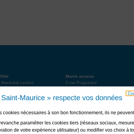
 de Ville
Annexe
Ville
Mairie annexe
 Maréchal Leclerc
3 rue Fragonard
int-Maurice
94410 Saint-Maurice
Con
18 82 10
01 49 76 47 55
ou 56
e Saint-Maurice » respecte vos données
des cookies nécessaires à son bon fonctionnement, ils ne peuvent
Télécharger l’application
evanche paramétrer les cookies tiers (réseaux sociaux, mesur
ation de votre expérience utilisateur) ou modifier vos choix à 