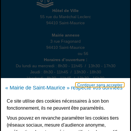
Hôtel de Ville
Hôtel de Ville
55 rue du Maréchal Leclerc
94410 Saint-Maurice
01 45 18 82 10
Annexe
Mairie annexe
3 rue Fragonard
94410 Saint-Maurice
01 49 76 47 55
ou 56
Horaires
Horaires d’ouverture :
Du lundi au mercredi : 8h30 - 11h45 / 13h30 - 17h30
Jeudi : 8h30 - 11h45 / 13h30 - 18h30
Vendredi : 8h30 - 11h45 / 13h30 - 16h30
Un samedi par mois : permanence état civil, sur rendez-vous
Continuer sans accepter
« Mairie de Saint-Maurice » respecte vos données
Nous contacter
Ce site utilise des cookies nécessaires à son bon
fonctionnement, ils ne peuvent être paramétrés.
S’inscrire à la newsletter
Vous pouvez en revanche paramétrer les cookies tiers
Télécharger l’application
(réseaux sociaux, mesure d'audience anonyme,