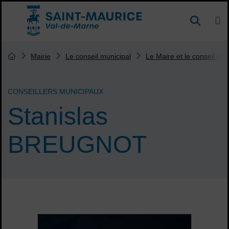
Menu de raccourcis
DE
Reche
Accueil ville de Saint-Maurice
Vous êtes ici :
Mairie
Le conseil municipal
Le Maire et le conseil mun
Page d'accueil du site
CONSEILLERS MUNICIPAUX
Stanislas
BREUGNOT
Sommaire