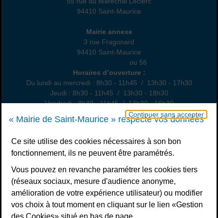
55 rue du Maréchal Leclerc
94410 Saint-Maurice
01 45 18 82 10
Annexe
Mairie annexe
3 rue Fragonard
94410 Saint-Maurice
01 49 76 47 55
ou 56
Horaires
Horaires d’ouverture :
Du lundi au mercredi : 8h30 - 11h45 / 13h30 - 17h30
Jeudi : 8h30 - 11h45 / 13h30 - 18h30
Vendredi : 8h30 - 11h45 / 13h30 - 16h30
Un samedi par mois : permanence état civil, sur rendez-vous
Continuer sans accepter
« Mairie de Saint-Maurice » respecte vos données
Nous contacter
Ce site utilise des cookies nécessaires à son bon
fonctionnement, ils ne peuvent être paramétrés.
S’inscrire à la newsletter
Vous pouvez en revanche paramétrer les cookies tiers
Télécharger l’application
(réseaux sociaux, mesure d'audience anonyme,
amélioration de votre expérience utilisateur) ou modifier
Nous suivre
vos choix à tout moment en cliquant sur le lien «Gestion
Facebook
Instagram
Youtube
LinkedIn
Calaméo
des Cookies» situé en bas de page.