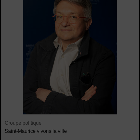
Contenu de la fiche d'annuaire
Groupe politique
Saint-Maurice vivons la ville