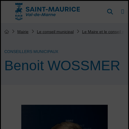
Menu de raccourcis
DE
Reche
Accueil ville de Saint-Maurice
Vous êtes ici :
Mairie
Le conseil municipal
Le Maire et le conseil mun
Page d'accueil du site
CONSEILLERS MUNICIPAUX
Benoit WOSSMER
Sommaire