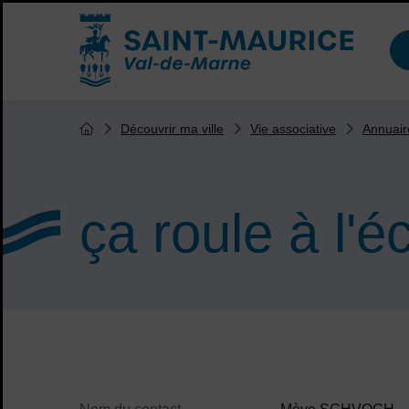
Menu de raccourcis
Accueil ville de Saint-Maurice
Vous êtes ici :
Découvrir ma ville
Vie associative
Annuair
Page d'accueil du site
ça roule à l'é
Sommaire
Contenu de la fiche d'annu