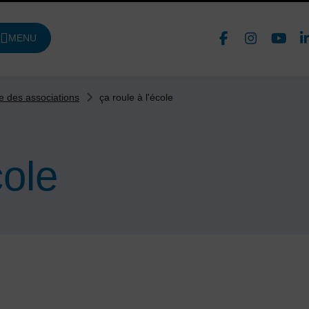
Face
In
MENU
DE NAVIGATION PRINCIPALE
Nous 
ça roule à l'école
e des associations
cole
aire