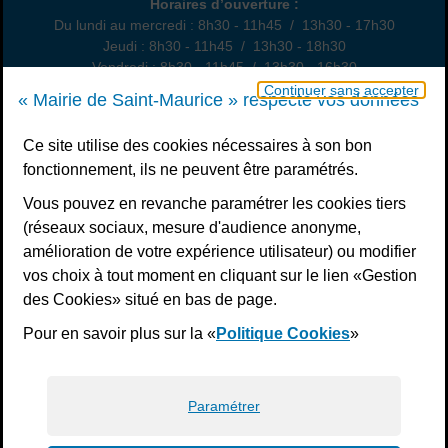
Horaires
Horaires d’ouverture :
Du lundi au mercredi : 8h30 - 11h45 / 13h30 - 17h30
Jeudi : 8h30 - 11h45 / 13h30 - 18h30
Vendredi : 8h30 - 11h45 / 13h30 - 16h30
Un samedi par mois : permanence état civil, sur rendez-vous
Continuer sans accepter
« Mairie de Saint-Maurice » respecte vos données
Nous contacter
Ce site utilise des cookies nécessaires à son bon
fonctionnement, ils ne peuvent être paramétrés.
S’inscrire à la newsletter
Vous pouvez en revanche paramétrer les cookies tiers
Télécharger l’application
(réseaux sociaux, mesure d'audience anonyme,
amélioration de votre expérience utilisateur) ou modifier
Nous suivre
vos choix à tout moment en cliquant sur le lien «Gestion
Facebook
Instagram
Youtube
LinkedIn
Calaméo
des Cookies» situé en bas de page.
Pour en savoir plus sur la «
Politique Cookies
»
Liens bas de page
Mentions légales
Plan du site
Accessibilité : non conforme
Politiques de confidentialité
Gestion des cookies
Paramétrer