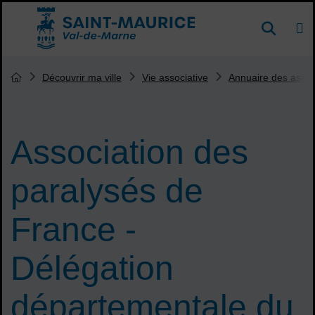
Menu de raccourcis
DE
Reche
Accueil ville de Saint-Maurice
Vous êtes ici :
Découvrir ma ville
Vie associative
Annuaire des assoc
Page d'accueil du site
Association des
paralysés de
France -
Délégation
départementale du