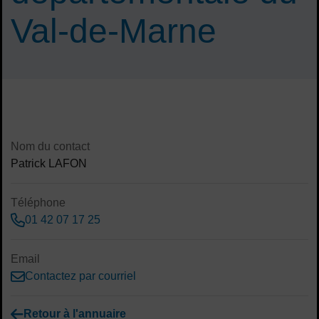
Val-de-Marne
Sommaire
Contenu de la fiche d'annuaire
Nom du contact
Patrick LAFON
Téléphone
01 42 07 17 25
Email
Contactez par courriel
Retour à l'annuaire