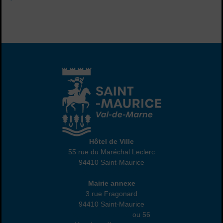
Hôtel de Ville
Hôtel de Ville
55 rue du Maréchal Leclerc
94410 Saint-Maurice
01 45 18 82 10
Annexe
Mairie annexe
3 rue Fragonard
94410 Saint-Maurice
01 49 76 47 55
ou 56