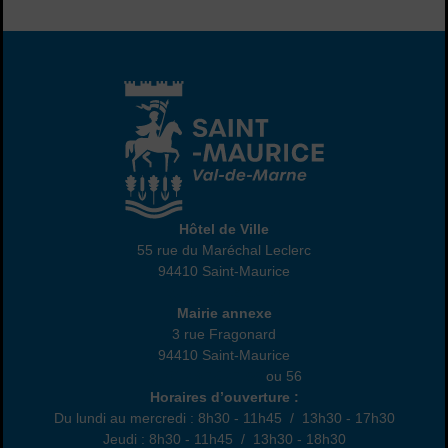
Hôtel de Ville
Hôtel de Ville
55 rue du Maréchal Leclerc
94410 Saint-Maurice
01 45 18 82 10
Annexe
Mairie annexe
3 rue Fragonard
94410 Saint-Maurice
01 49 76 47 55
ou 56
Horaires
Horaires d’ouverture :
Du lundi au mercredi : 8h30 - 11h45 / 13h30 - 17h30
Jeudi : 8h30 - 11h45 / 13h30 - 18h30