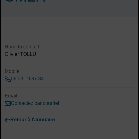
Sommaire
Contenu de la fiche d'annuaire
Nom du contact
Olivier TOLLU
Mobile
06 03 19 87 34
Email
Contactez par courriel
Retour à l'annuaire