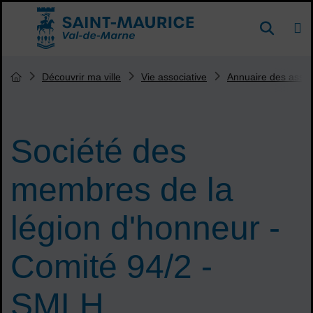
Menu de raccourcis
DE
Reche
Accueil ville de Saint-Maurice
Vous êtes ici :
Découvrir ma ville
Vie associative
Annuaire des assoc
Page d'accueil du site
Société des
membres de la
légion d'honneur -
Comité 94/2 -
SMLH