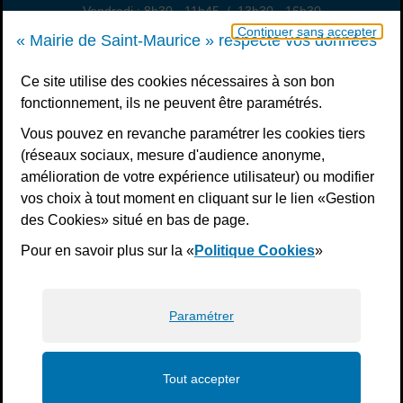
Vendredi : 8h30 - 11h45 / 13h30 - 16h30
Un samedi par mois : permanence état civil, sur rendez-vous
Continuer sans accepter
« Mairie de Saint-Maurice » respecte vos données
Nous contacter
Ce site utilise des cookies nécessaires à son bon
fonctionnement, ils ne peuvent être paramétrés.
S’inscrire à la newsletter
Vous pouvez en revanche paramétrer les cookies tiers
Télécharger l’application
(réseaux sociaux, mesure d'audience anonyme,
amélioration de votre expérience utilisateur) ou modifier
Nous suivre
vos choix à tout moment en cliquant sur le lien «Gestion
Facebook
Instagram
Youtube
LinkedIn
Calaméo
des Cookies» situé en bas de page.
Pour en savoir plus sur la «
Politique Cookies
»
Liens bas de page
Mentions légales
Plan du site
Accessibilité : non conforme
Politiques de confidentialité
Gestion des cookies
Paramétrer
Tout accepter