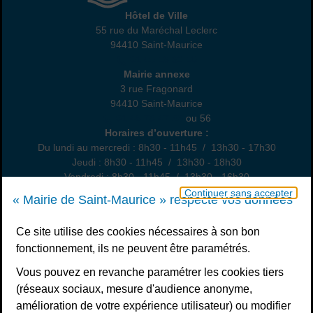
Hôtel de Ville
Hôtel de Ville
55 rue du Maréchal Leclerc
94410 Saint-Maurice
01 45 18 82 10
Annexe
Mairie annexe
3 rue Fragonard
94410 Saint-Maurice
01 49 76 47 55
ou 56
Horaires
Horaires d’ouverture :
Du lundi au mercredi : 8h30 - 11h45 / 13h30 - 17h30
Jeudi : 8h30 - 11h45 / 13h30 - 18h30
Vendredi : 8h30 - 11h45 / 13h30 - 16h30
Un samedi par mois : permanence état civil, sur rendez-vous
Continuer sans accepter
« Mairie de Saint-Maurice » respecte vos données
Nous contacter
Ce site utilise des cookies nécessaires à son bon
fonctionnement, ils ne peuvent être paramétrés.
S’inscrire à la newsletter
Vous pouvez en revanche paramétrer les cookies tiers
Télécharger l’application
(réseaux sociaux, mesure d'audience anonyme,
amélioration de votre expérience utilisateur) ou modifier
Nous suivre