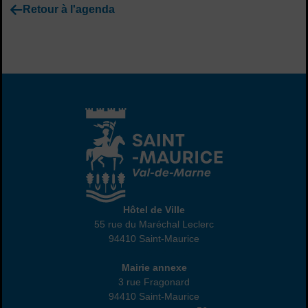
Retour à l'agenda
Hôtel de Ville
Hôtel de Ville
55 rue du Maréchal Leclerc
94410 Saint-Maurice
01 45 18 82 10
Annexe
Mairie annexe
3 rue Fragonard
94410 Saint-Maurice