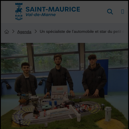
Menu de raccourcis
DE
Reche
Accueil ville de Saint-Maurice
Vous êtes ici :
Un spécialiste de l’automobile et star du petit é
Agenda
Page d'accueil du site