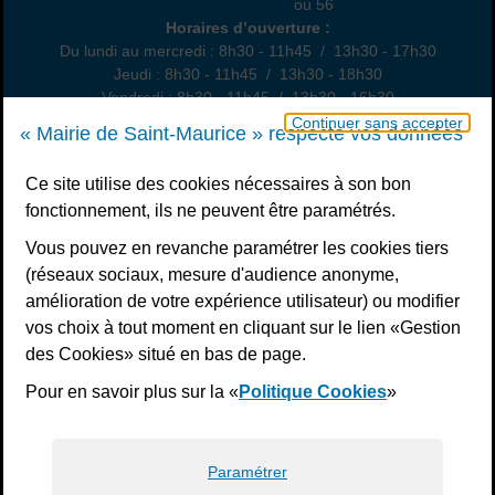
01 49 76 47 55
ou 56
Horaires
Horaires d’ouverture :
Du lundi au mercredi : 8h30 - 11h45 / 13h30 - 17h30
Jeudi : 8h30 - 11h45 / 13h30 - 18h30
Vendredi : 8h30 - 11h45 / 13h30 - 16h30
Un samedi par mois : permanence état civil, sur rendez-vous
Continuer sans accepter
« Mairie de Saint-Maurice » respecte vos données
Nous contacter
Ce site utilise des cookies nécessaires à son bon
fonctionnement, ils ne peuvent être paramétrés.
S’inscrire à la newsletter
Vous pouvez en revanche paramétrer les cookies tiers
Télécharger l’application
(réseaux sociaux, mesure d'audience anonyme,
amélioration de votre expérience utilisateur) ou modifier
Nous suivre
vos choix à tout moment en cliquant sur le lien «Gestion
Facebook
Instagram
Youtube
LinkedIn
Calaméo
des Cookies» situé en bas de page.
Pour en savoir plus sur la «
Politique Cookies
»
Liens bas de page
Mentions légales
Plan du site
Accessibilité : non conforme
Politiques de confidentialité
Gestion des cookies
Paramétrer