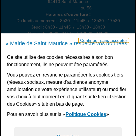
94410 Saint-Maurice
01 49 76 47 55
ou 56
Horaires
Horaires d’ouverture :
Du lundi au mercredi : 8h30 - 11h45 / 13h30 - 17h30
Jeudi : 8h30 - 11h45 / 13h30 - 18h30
Vendredi : 8h30 - 11h45 / 13h30 - 16h30
Un samedi par mois : permanence état civil, sur rendez-vous
Continuer sans accepter
« Mairie de Saint-Maurice » respecte vos données
Nous contacter
Ce site utilise des cookies nécessaires à son bon
fonctionnement, ils ne peuvent être paramétrés.
S’inscrire à la newsletter
Vous pouvez en revanche paramétrer les cookies tiers
Télécharger l’application
(réseaux sociaux, mesure d'audience anonyme,
amélioration de votre expérience utilisateur) ou modifier
Nous suivre
vos choix à tout moment en cliquant sur le lien «Gestion
Facebook
Instagram
Youtube
LinkedIn
Calaméo
des Cookies» situé en bas de page.
Pour en savoir plus sur la «
Politique Cookies
»
Liens bas de page
Mentions légales
Plan du site
Accessibilité : non conforme
Politiques de confidentialité
Gestion des cookies