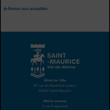
Retour aux actualités
Hôtel de Ville
Hôtel de Ville
55 rue du Maréchal Leclerc
94410 Saint-Maurice
01 45 18 82 10
Annexe
Mairie annexe
3 rue Fragonard