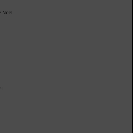
e Noël.
l.