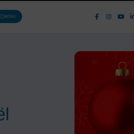
Face
In
MENU
DE NAVIGATION PRINCIPALE
Nous 
ël