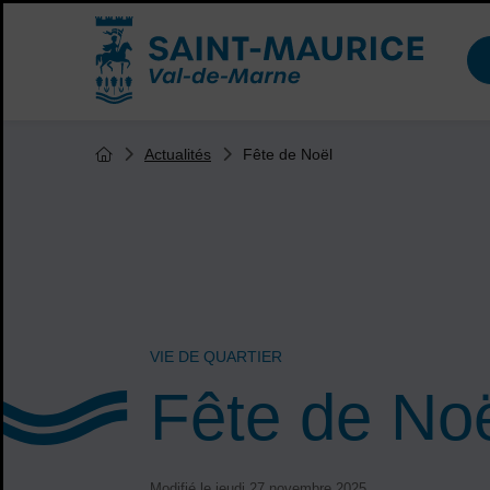
Menu de raccourcis
Accueil ville de Saint-Maurice
Vous êtes ici :
Fête de Noël
Actualités
Page d'accueil du site
VIE DE QUARTIER
Fête de No
Modifié le jeudi 27 novembre 2025