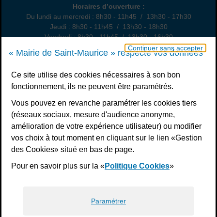
Horaires
Horaires d’ouverture :
Du lundi au mercredi : 8h30 - 11h45 / 13h30 - 17h30
Jeudi : 8h30 - 11h45 / 13h30 - 18h30
Vendredi : 8h30 - 11h45 / 13h30 - 16h30
Un samedi par mois : permanence état civil, sur rendez-vous
Continuer sans accepter
« Mairie de Saint-Maurice » respecte vos données
Nous contacter
Ce site utilise des cookies nécessaires à son bon
fonctionnement, ils ne peuvent être paramétrés.
S’inscrire à la newsletter
Vous pouvez en revanche paramétrer les cookies tiers
Télécharger l’application
(réseaux sociaux, mesure d'audience anonyme,
amélioration de votre expérience utilisateur) ou modifier
Nous suivre
vos choix à tout moment en cliquant sur le lien «Gestion
Facebook
Instagram
Youtube
LinkedIn
Calaméo
des Cookies» situé en bas de page.
Pour en savoir plus sur la «
Politique Cookies
»
Liens bas de page
Mentions légales
Plan du site
Accessibilité : non conforme
Politiques de confidentialité
Gestion des cookies
Paramétrer