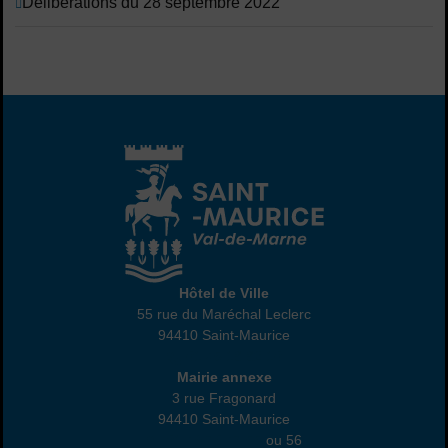
Délibérations du 28 septembre 2022
Hôtel de Ville
Hôtel de Ville
55 rue du Maréchal Leclerc
94410 Saint-Maurice
01 45 18 82 10
Annexe
Mairie annexe
3 rue Fragonard
94410 Saint-Maurice
01 49 76 47 55
ou 56