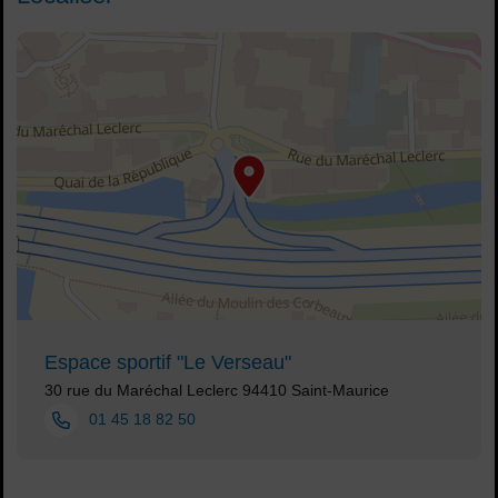
48.817802,2.42471
Voir plan
Espace sportif "Le Verseau"
Adresse :
30 rue du Maréchal Leclerc 94410 Saint-Maurice
Tél. :
01 45 18 82 50