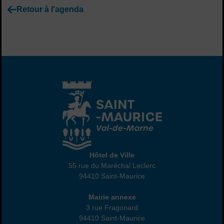
Retour à l'agenda
Hôtel de Ville
Hôtel de Ville
55 rue du Maréchal Leclerc
94410 Saint-Maurice
01 45 18 82 10
Annexe
Mairie annexe
3 rue Fragonard
94410 Saint-Maurice