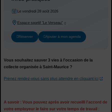
Dates en cours
Le
vendredi 28 août 2026
Dates :
Espace sportif "Le Verseau"
Lieu :
Réserver
Ajouter à mon agenda
Vous souhaitez sauver 3 vies à l'occasion de la
collecte organisée à Saint-Maurice ?
Prenez rendez-vous sans plus attendre en cliquant ici
A savoir : Vous pouvez après avoir recueilli l'accord de
votre employeur le faire sur votre temps de travail :