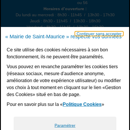
01 49 76 47 55
ou 56
Horaires
Horaires d’ouverture :
Du lundi au mercredi : 8h30 - 11h45 / 13h30 - 17h30
Jeudi : 8h30 - 11h45 / 13h30 - 18h30
Vendredi : 8h30 - 11h45 / 13h30 - 16h30
Un samedi par mois : permanence état civil, sur rendez-vous
Continuer sans accepter
« Mairie de Saint-Maurice » respecte vos données
Nous contacter
Ce site utilise des cookies nécessaires à son bon
fonctionnement, ils ne peuvent être paramétrés.
S’inscrire à la newsletter
Vous pouvez en revanche paramétrer les cookies tiers
Télécharger l’application
(réseaux sociaux, mesure d'audience anonyme,
amélioration de votre expérience utilisateur) ou modifier
Nous suivre
vos choix à tout moment en cliquant sur le lien «Gestion
Facebook
Instagram
Youtube
LinkedIn
Calaméo
des Cookies» situé en bas de page.
Pour en savoir plus sur la «
Politique Cookies
»
Liens bas de page
Mentions légales
Plan du site
Accessibilité : non conforme
Politiques de confidentialité
Gestion des cookies
Paramétrer