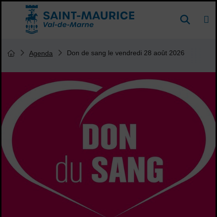
Menu de raccourcis
DE
Reche
Accueil ville de Saint-Maurice
Vous êtes ici :
Don de sang le vendredi 28 août 2026
Agenda
Page d'accueil du site