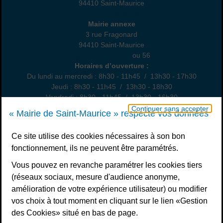
94410 Saint-Maurice
01 45 18 82 10
Annexe
Mairie annexe
3 rue Fragonard
94410 Saint-Maurice
01 49 76 47 55
ou 56
Horaires
Horaires d’ouverture :
Du lundi au mercredi : 8h30 - 11h45 / 13h30 - 17h30
Jeudi : 8h30 - 11h45 / 13h30 - 18h30
Vendredi : 8h30 - 11h45 / 13h30 - 16h30
Un samedi par mois : permanence état civil, sur rendez-vous
Continuer sans accepter
« Mairie de Saint-Maurice » respecte vos données
Nous contacter
Ce site utilise des cookies nécessaires à son bon
fonctionnement, ils ne peuvent être paramétrés.
S’inscrire à la newsletter
Vous pouvez en revanche paramétrer les cookies tiers
Télécharger l’application
(réseaux sociaux, mesure d'audience anonyme,
amélioration de votre expérience utilisateur) ou modifier
Nous suivre
vos choix à tout moment en cliquant sur le lien «Gestion
Facebook
Instagram
Youtube
LinkedIn
Calaméo
des Cookies» situé en bas de page.