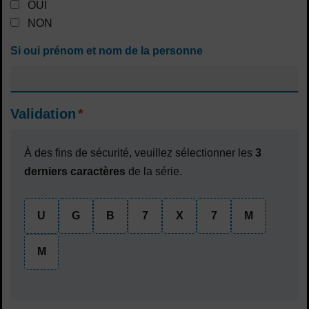
OUI
NON
Si oui prénom et nom de la personne
Validation
*
À des fins de sécurité, veuillez sélectionner les
3
derniers caractères
de la série.
U
G
B
7
X
7
M
M