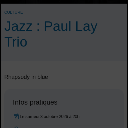
CULTURE
Jazz : Paul Lay
Trio
Rhapsody in blue
Sommaire
Infos pratiques
Dates en cours
Le
samedi 3 octobre 2026
à 20h
Dates :