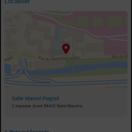
Localiser
48.818146,2.42609
Voir plan
Salle Marcel Pagnol
Adresse :
2 impasse Junot 94410 Saint-Maurice