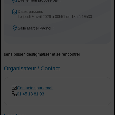
Événement proposé par
Dates en cours
Dates passées
Dates :
Le
jeudi 9 avril 2026
à 00h51
de 18h à 19h30
Salle Marcel Pagnol
Lieu :
sensibiliser, destigmatiser et se rencontrer
Organisateur / Contact
Contactez par email
01 45 18 81 03