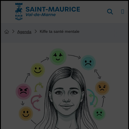
Menu de raccourcis
DE
Reche
Accueil ville de Saint-Maurice
Vous êtes ici :
Kiffe ta santé mentale
Agenda
Page d'accueil du site