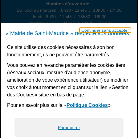
Horaires
Horaires d’ouverture :
Du lundi au mercredi : 8h30 - 11h45 / 13h30 - 17h30
Jeudi : 8h30 - 11h45 / 13h30 - 18h30
Vendredi : 8h30 - 11h45 / 13h30 - 16h30
Un samedi par mois : permanence état civil, sur rendez-vous
Continuer sans accepter
« Mairie de Saint-Maurice » respecte vos données
Nous contacter
Ce site utilise des cookies nécessaires à son bon
fonctionnement, ils ne peuvent être paramétrés.
S’inscrire à la newsletter
Vous pouvez en revanche paramétrer les cookies tiers
Télécharger l’application
(réseaux sociaux, mesure d'audience anonyme,
amélioration de votre expérience utilisateur) ou modifier
Nous suivre
vos choix à tout moment en cliquant sur le lien «Gestion
Facebook
Instagram
Youtube
LinkedIn
Calaméo
des Cookies» situé en bas de page.
Pour en savoir plus sur la «
Politique Cookies
»
Liens bas de page
Mentions légales
Plan du site
Accessibilité : non conforme
Politiques de confidentialité
Gestion des cookies
Paramétrer