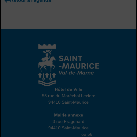
Retour à l'agenda
Hôtel de Ville
Hôtel de Ville
55 rue du Maréchal Leclerc
94410 Saint-Maurice
01 45 18 82 10
Annexe
Mairie annexe
3 rue Fragonard
94410 Saint-Maurice
01 49 76 47 55
ou 56