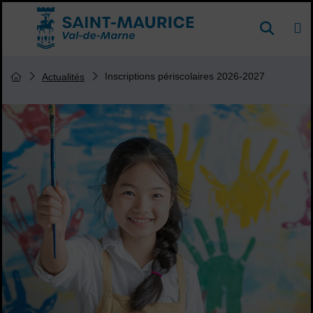
Menu de raccourcis
DE
Reche
Accueil ville de Saint-Maurice
Vous êtes ici :
Inscriptions périscolaires 2026-2027
Actualités
Page d'accueil du site