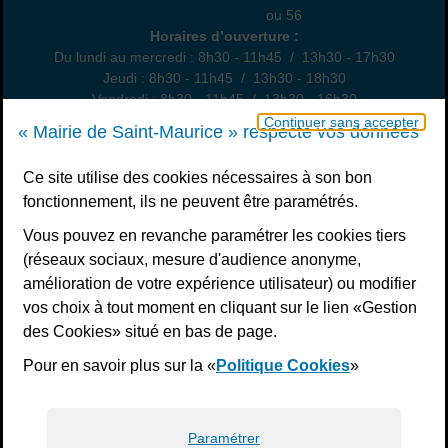
01 49 76 47 55
ou 56
Horaires
Horaires d’ouverture :
Du lundi au mercredi : 8h30 - 11h45 / 13h30 - 17h30
Jeudi : 8h30 - 11h45 / 13h30 - 18h30
Vendredi : 8h30 - 11h45 / 13h30 - 16h30
Un samedi par mois : permanence état civil, sur rendez-vous
Continuer sans accepter
« Mairie de Saint-Maurice » respecte vos données
Nous contacter
Ce site utilise des cookies nécessaires à son bon
fonctionnement, ils ne peuvent être paramétrés.
S’inscrire à la newsletter
Vous pouvez en revanche paramétrer les cookies tiers
Télécharger l’application
(réseaux sociaux, mesure d'audience anonyme,
amélioration de votre expérience utilisateur) ou modifier
Nous suivre
vos choix à tout moment en cliquant sur le lien «Gestion
Facebook
Instagram
Youtube
LinkedIn
Calaméo
des Cookies» situé en bas de page.
Pour en savoir plus sur la «
Politique Cookies
»
Liens bas de page
Mentions légales
Plan du site
Accessibilité : non conforme
Politiques de confidentialité
Gestion des cookies
Paramétrer