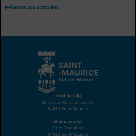
Retour aux actualités
Hôtel de Ville
Hôtel de Ville
55 rue du Maréchal Leclerc
94410 Saint-Maurice
01 45 18 82 10
Annexe
Mairie annexe
3 rue Fragonard
94410 Saint-Maurice