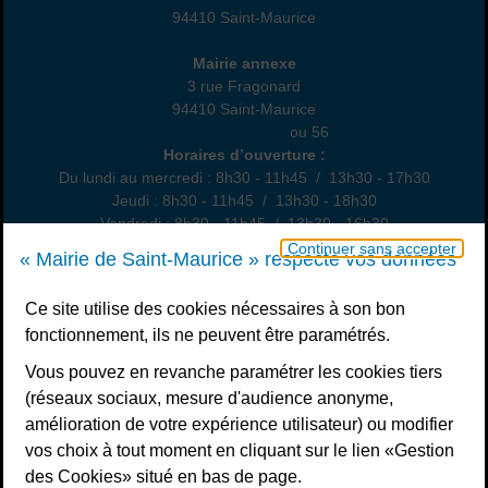
94410 Saint-Maurice
01 45 18 82 10
Annexe
Mairie annexe
3 rue Fragonard
94410 Saint-Maurice
01 49 76 47 55
ou 56
Horaires
Horaires d’ouverture :
Du lundi au mercredi : 8h30 - 11h45 / 13h30 - 17h30
Jeudi : 8h30 - 11h45 / 13h30 - 18h30
Vendredi : 8h30 - 11h45 / 13h30 - 16h30
Un samedi par mois : permanence état civil, sur rendez-vous
Continuer sans accepter
« Mairie de Saint-Maurice » respecte vos données
Nous contacter
Ce site utilise des cookies nécessaires à son bon
fonctionnement, ils ne peuvent être paramétrés.
S’inscrire à la newsletter
Vous pouvez en revanche paramétrer les cookies tiers
Télécharger l’application
(réseaux sociaux, mesure d'audience anonyme,
amélioration de votre expérience utilisateur) ou modifier
Nous suivre
vos choix à tout moment en cliquant sur le lien «Gestion
Facebook
Instagram
Youtube
LinkedIn
Calaméo
des Cookies» situé en bas de page.