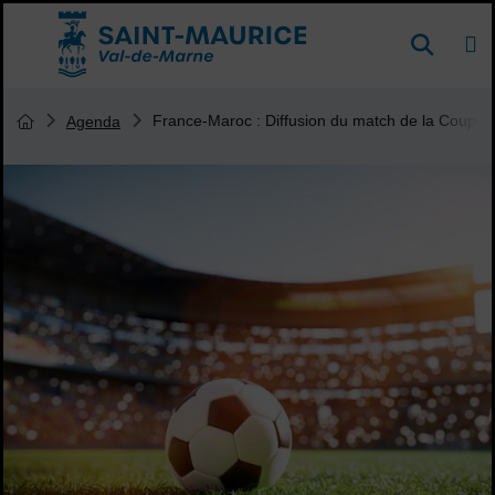
Menu de raccourcis
DE
Reche
Accueil ville de Saint-Maurice
Vous êtes ici :
France-Maroc : Diffusion du match de la Coupe
Agenda
Page d'accueil du site