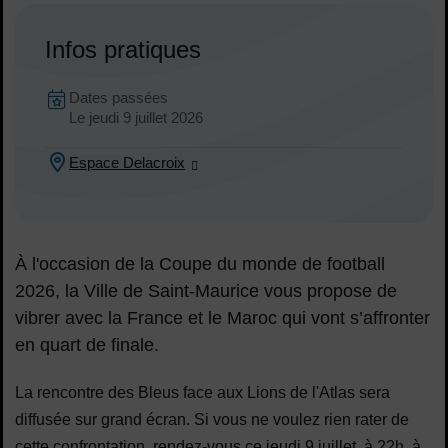
Infos pratiques
Dates en cours
Dates passées
Dates :
Le
jeudi 9 juillet 2026
Espace Delacroix
Lieu :
À l'occasion de la Coupe du monde de football
2026, la Ville de Saint-Maurice vous propose de
vibrer avec la France et le Maroc qui vont s’affronter
en quart de finale.
La rencontre des Bleus face aux Lions de l'Atlas sera
diffusée sur grand écran. Si vous ne voulez rien rater de
cette confrontation, rendez-vous ce jeudi 9 juillet, à 22h, à