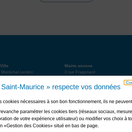
 de Ville
Annexe
Ville
Mairie annexe
 Maréchal Leclerc
3 rue Fragonard
int-Maurice
94410 Saint-Maurice
Con
18 82 10
01 49 76 47 55
ou 56
e Saint-Maurice » respecte vos données
des cookies nécessaires à son bon fonctionnement, ils ne peuvent
Télécharger l’application
evanche paramétrer les cookies tiers (réseaux sociaux, mesur
ation de votre expérience utilisateur) ou modifier vos choix à 
lien «Gestion des Cookies» situé en bas de page.