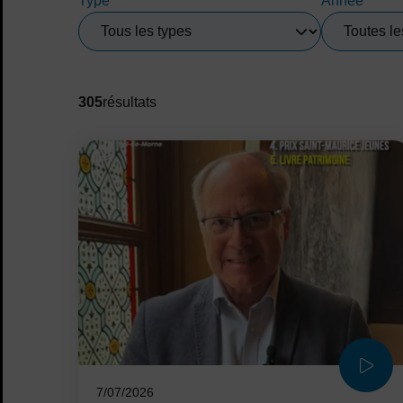
Type
Année
305
résultat
s
Liste des vidéos et galerie
7/07/2026