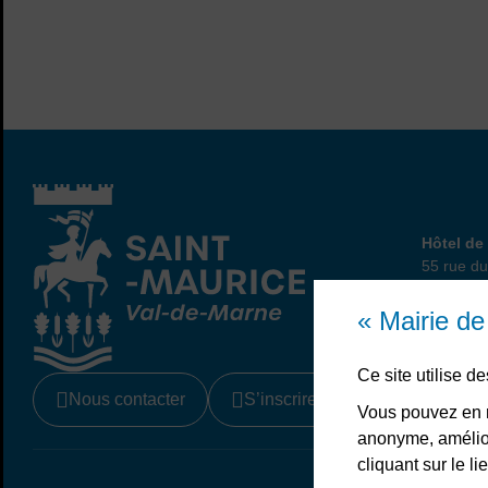
Hôtel
Hôtel de 
55 rue du
94410 Sa
01 45 
« Mairie d
Ce site utilise 
Nous contacter
S’inscrire à la newsletter
Vous pouvez en r
anonyme, amélior
cliquant sur le 